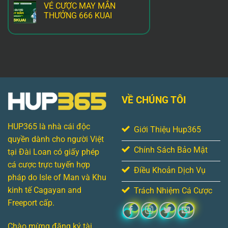
VÉ CƯỢC MAY MẮN
THƯỞNG 666 KUAI
VỀ CHÚNG TÔI
HUP365 là nhà cái độc
Giới Thiệu Hup365
quyền dành cho người Việt
Chính Sách Bảo Mật
tại Đài Loan có giấy phép
cá cược trực tuyến hợp
Điều Khoản Dịch Vụ
pháp do Isle of Man và Khu
kinh tế Cagayan and
Trách Nhiệm Cá Cược
Freeport cấp.
Chào mừng đăng ký tài