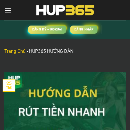
Bỏ
qua
nội
dung
ĐĂNG KÝ +100KUAI
ĐĂNG NHẬP
Trang Chủ
-
HUP365 HƯỚNG DẪN
25
Th5