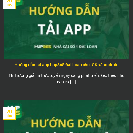
20
Th5
Hướng dẫn tải app hup365 Đài Loan cho iOS và Android
Thị trường giải trí trực tuyến ngày càng phát triển, kéo theo nhu
cầu cá [...]
20
Th5