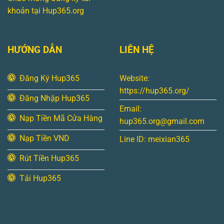
khoản tại Hup365.org
HƯỚNG DẪN
LIÊN HỆ
Đăng Ký Hup365
Website:
https://hup365.org/
Đăng Nhập Hup365
Email:
Nạp Tiền Mã Cửa Hàng
hup365.org@gmail.com
Nạp Tiền VND
Line ID: meixian365
Rút Tiền Hup365
Tải Hup365