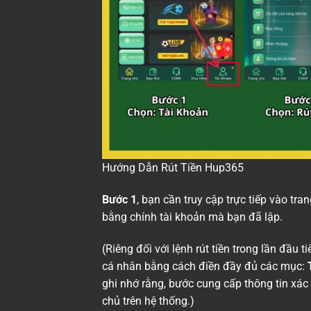
Hướng Dẫn Rút Tiền Hup365
Bước 1
, bạn cần truy cập trực tiếp vào tr
bằng chính tài khoản mà bạn đã lập.
(Riêng đối với lệnh rút tiền trong lần đầu
cá nhân bằng cách điền đầy đủ các mục:
ghi nhớ rằng, bước cung cấp thông tin xác 
chủ trên hệ thống.)