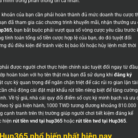
ủa mình trong phần thông tin cá nhân.
ài khoản của bạn cần phải hoàn thành đủ mức doanh thu cược t
 bạn đã tham gia các chương trình khuyến mãi, nhận thưởng ưu 
hup365
, bạn bắt buộc phải vượt qua số vòng cược yêu cầu trước 
ng tính toán tổng số tiền cược hợp lệ của bạn, do đó tuyệt đối
g đủ điều kiện để tránh việc bị báo lỗi hoặc hủy lệnh mất thời
phải được người chơi thực hiện chính xác tuyệt đối ngay từ đầu
hớp hoàn toàn với họ tên thật mà bạn đã sử dụng khi
đăng ký
 cực kỳ quan trọng để ngăn chặn triệt để các rủi ro gian lận tài
ần chủ động cài đặt mật khẩu rút tiền riêng biệt để tăng cường
nh. Về tỷ giá, nhà cái quy đổi điểm số cực kỳ minh bạch và ưu đ
Theo tỷ giá hiện hành, 1000 TWD tương đương khoảng 810.000
 cạnh tranh trên thị trường giúp người chơi tiết kiệm đáng kể
c hiện
rút tiền vnd tại hup365
hoặc
rút tiền twd tại Hup365
.
 Hup365 phổ biến nhất hiện nay