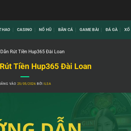
 THAO
CASINO
NỔ HŨ
BĂN CÁ
GAME BÀI
ĐÁ GÀ
XỔ
Dẫn Rút Tiền Hup365 Đài Loan
Rút Tiền Hup365 Đài Loan
ĐĂNG VÀO
25/05/2026
BỞI
ILSA