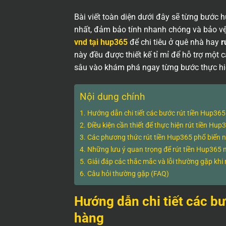
Bài viết toàn diện dưới đây sẽ từng bước
nhất, đảm bảo tính nhanh chóng và bảo vệ
vnd tại hup365
để chi tiêu ở quê nhà hay
r
này đều được thiết kế tỉ mỉ để hỗ trợ một 
sâu vào khám phá ngay từng bước thực hiệ
Nội dung chính
Hướng dẫn chi tiết các bước rút tiền Hup365
Điều kiện cần thiết để thực hiện rút tiền Hu
Các phương thức rút tiền Hup365 phổ biến n
Những lưu ý quan trọng để rút tiền Hup365
Giải đáp các thắc mắc và lỗi thường gặp khi
Câu hỏi thường gặp (FAQ)
Hướng dẫn chi tiết các bư
hàng