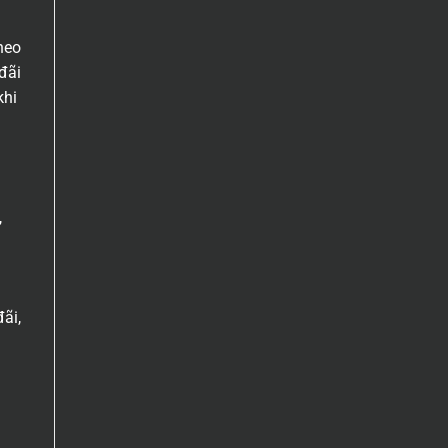
heo
đãi
khi
,
ãi,