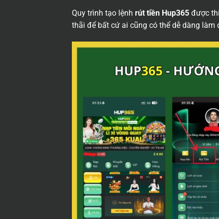
Quy trình tạo lệnh
rút tiền Hup365
được thi
thãi để bất cứ ai cũng có thể dễ dàng làm 