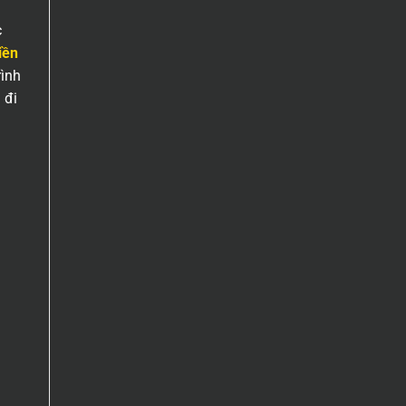
c
iền
rình
 đi