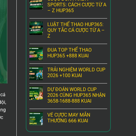
SPORTS: CÁCH CƯỢC TỪ A
– Z HUP365
LUẬT THỂ THAO HUP365:
QUY TẮC CÁ CƯỢC TỪ A –
Z
ĐUA TOP THỂ THAO
HUP365 +888 KUAI
TRẢI NGHIỆM WORLD CUP
2026 +100 KUAI
DỰ ĐOÁN WORLD CUP
 cá
2026 CÙNG HUP365 NHẬN
3658-1688-888 KUAI
ội,
àng
VÉ CƯỢC MAY MẮN
ợc
THƯỞNG 666 KUAI