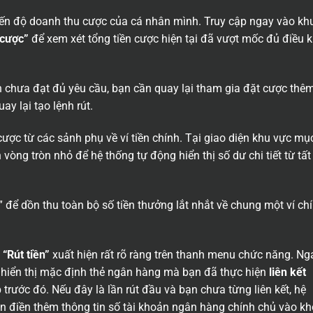
i tiến độ doanh thu cược của cá nhân mình. Truy cập ngay vào kh
 cược”
để xem xét tổng tiền cược hiện tại đã vượt mốc đủ điều k
 chưa đạt đủ yêu cầu, bạn cần quay lại tham gia đặt cược thê
ay lại tạo lệnh rút.
cược từ các sảnh phụ về ví tiền chính. Tại giao diện khu vực mụ
vòng tròn nhỏ để hệ thống tự động hiển thị số dư chi tiết từ tất
 để dồn thu toàn bộ số tiền thưởng lắt nhắt về chung một ví ch
“Rút tiền”
xuất hiện rất rõ ràng trên thanh menu chức năng. Ng
g hiển thị mặc định thẻ ngân hàng mà bạn đã thực hiện
liên kết
 trước đó. Nếu đây là lần rút đầu và bạn chưa từng liên kết, hệ
n điền thêm thông tin số tài khoản ngân hàng chính chủ vào kh