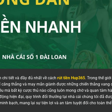
 chi tiết và đầy đủ nhất về cách
rút tiền Hup365
. Trong thế giới
trí căng thẳng và may mắn giành được những chiến thắng vang d
à điều mà bất kỳ cược thủ nào cũng luôn mong chờ và quan tâm h
động hiện đại, quy trình đổi thưởng tại nhà cái chúng tôi đã đư
inh bạch, mang lại sự tiện lợi và an tâm tuyệt đối cho toàn thể