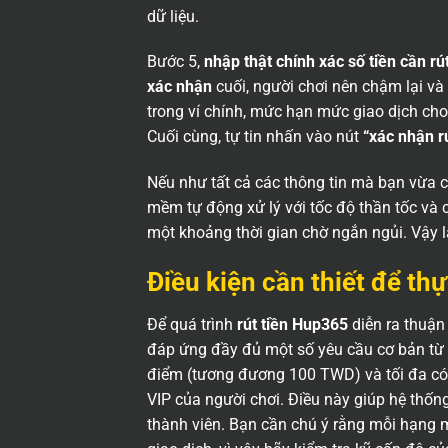
dữ liệu.
Bước 5,
nhập thật chính xác số tiền cần rú
xác nhận
cuối, người chơi nên chậm lại và 
trong ví chính, mức hạn mức giao dịch cho p
Cuối cùng, tự tin nhấn vào nút
“xác nhận r
Nếu như tất cả các thông tin mà bạn vừa 
mềm tự động xử lý với tốc độ thần tốc và 
một khoảng thời gian chờ ngắn ngủi. Vậy 
Điều kiện cần thiết để th
Để quá trình
rút tiền Hup365
diễn ra thuận 
đáp ứng đầy đủ một số yêu cầu cơ bản từ hệ
điểm (tương đương 100 TWD) và tối đa có 
VIP của người chơi. Điều này giúp hệ thống
thành viên. Bạn cần chú ý rằng mỗi hạng m