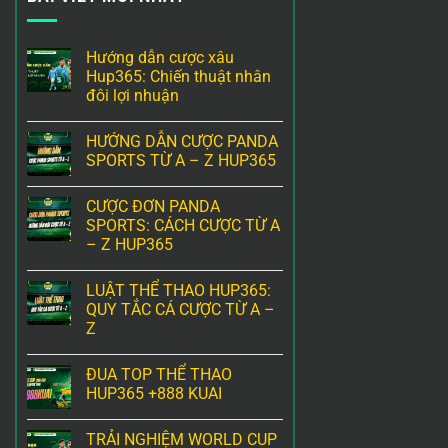
Hướng dẫn cược xâu
Hup365: Chiến thuật nhân
đôi lợi nhuận
HƯỚNG DẪN CƯỢC PANDA
SPORTS TỪ A – Z HUP365
CƯỢC ĐƠN PANDA
SPORTS: CÁCH CƯỢC TỪ A
– Z HUP365
LUẬT THỂ THAO HUP365:
QUY TẮC CÁ CƯỢC TỪ A –
Z
ĐUA TOP THỂ THAO
HUP365 +888 KUAI
TRẢI NGHIỆM WORLD CUP