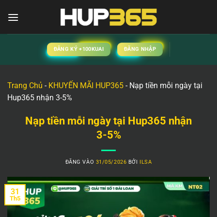
Bỏ
qua
nội
dung
ĐĂNG KÝ +100KUAI
ĐĂNG NHẬP
Trang Chủ
-
KHUYẾN MÃI HUP365
-
Nạp tiền mỗi ngày tại
Hup365 nhận 3-5%
Nạp tiền mỗi ngày tại Hup365 nhận
3-5%
ĐĂNG VÀO
31/05/2026
BỞI
ILSA
31
Th5