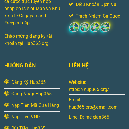
cá cược trực tuyến hợp
Điều Khoản Dịch Vụ
pháp do Isle of Man và Khu
kinh tế Cagayan and
Trách Nhiệm Cá Cược
Freeport cấp.
Chào mừng đăng ký tài
khoản tại Hup365.org
HƯỚNG DẪN
LIÊN HỆ
Đăng Ký Hup365
Website:
https://hup365.org/
Đăng Nhập Hup365
Email:
Nạp Tiền Mã Cửa Hàng
hup365.org@gmail.com
Nạp Tiền VND
Line ID: meixian365
Rút Tiền Hup365