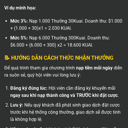
Ví dụ minh họa:
Mức 3%:
Nạp 1.000 Thưởng 30Kuai. Doanh thu: $1.000
+ (1.000 + 30)x1 = 2.030 KUAI.
Mức 5%:
Nạp 6.000 Thưởng 300Kuai. Doanh thu:
$6.000 + (6.000 + 300) x2 = 18.600 KUAI.
📝 HƯỚNG DẪN CÁCH THỨC NHẬN THƯỞNG
Để quá trình tham gia chương trình
nạp tiền mỗi ngày
diễn
ra suôn sẻ, quý hội viên vui lòng lưu ý:
Đăng ký đúng lúc:
Hội viên cần đăng ký khuyến mãi
ngay sau khi nạp thành công và TRƯỚC khi đặt cược
.
Lưu ý:
Nếu quý khách đã phát sinh giao dịch đặt cược
trước khi hệ thống cộng thưởng, giao dịch sẽ được tính
là không hợp lệ.